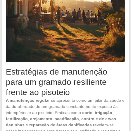
Estratégias de manutenção
para um gramado resiliente
frente ao pisoteio
A manutenção regular
se apresenta como um pilar da saúde e
da durabilidade de um gramado constantemente exposto às
intempéries e ao pisoteio. Práticas como
corte
,
irrigação
,
fertilização
,
arejamento
,
scarificação
,
controle de ervas
daninhas
e
reparação de áreas danificadas
revelam-se