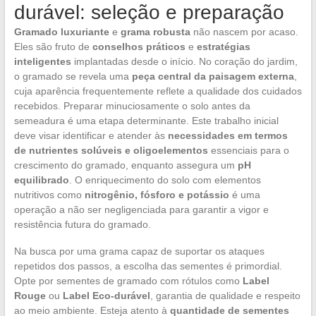
durável: seleção e preparação
Gramado luxuriante
e
grama robusta
não nascem por acaso.
Eles são fruto de
conselhos práticos
e
estratégias
inteligentes
implantadas desde o início. No coração do jardim,
o gramado se revela uma
peça central da paisagem externa
,
cuja aparência frequentemente reflete a qualidade dos cuidados
recebidos. Preparar minuciosamente o solo antes da
semeadura é uma etapa determinante. Este trabalho inicial
deve visar identificar e atender às
necessidades em termos
de nutrientes solúveis e oligoelementos
essenciais para o
crescimento do gramado, enquanto assegura um
pH
equilibrado
. O enriquecimento do solo com elementos
nutritivos como
nitrogênio, fósforo e potássio
é uma
operação a não ser negligenciada para garantir a vigor e
resistência futura do gramado.
Na busca por uma grama capaz de suportar os ataques
repetidos dos passos, a escolha das sementes é primordial.
Opte por sementes de gramado com rótulos como
Label
Rouge
ou
Label Eco-durável
, garantia de qualidade e respeito
ao meio ambiente. Esteja atento à
quantidade de sementes