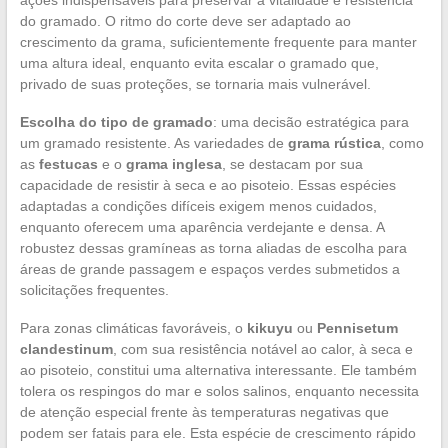
ações indispensáveis para preservar a vitalidade e resistência
do gramado. O ritmo do corte deve ser adaptado ao
crescimento da grama, suficientemente frequente para manter
uma altura ideal, enquanto evita escalar o gramado que,
privado de suas proteções, se tornaria mais vulnerável.
Escolha do tipo de gramado
: uma decisão estratégica para
um gramado resistente. As variedades de
grama rústica
, como
as
festucas
e o
grama inglesa
, se destacam por sua
capacidade de resistir à seca e ao pisoteio. Essas espécies
adaptadas a condições difíceis exigem menos cuidados,
enquanto oferecem uma aparência verdejante e densa. A
robustez dessas gramíneas as torna aliadas de escolha para
áreas de grande passagem e espaços verdes submetidos a
solicitações frequentes.
Para zonas climáticas favoráveis, o
kikuyu
ou
Pennisetum
clandestinum
, com sua resistência notável ao calor, à seca e
ao pisoteio, constitui uma alternativa interessante. Ele também
tolera os respingos do mar e solos salinos, enquanto necessita
de atenção especial frente às temperaturas negativas que
podem ser fatais para ele. Esta espécie de crescimento rápido