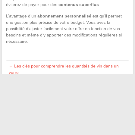
éviterez de payer pour des
contenus superflus
.
L’avantage d’un
abonnement personnalisé
est qu’il permet
une gestion plus précise de votre budget. Vous avez la
possibilité d’ajuster facilement votre offre en fonction de vos
besoins et même d’y apporter des modifications régulières si
nécessaire.
←
Les clés pour comprendre les quantités de vin dans un
verre
Comprendre le calcul du prix du kWh en euros : les clés pour
maîtriser sa consommation énergétique
→
Recherche